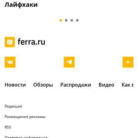
квартире заранее.
зарядных уст
Лайфхаки
Потом будет сложнее
какие ЗУ сто
и больнее
покупать сег
Новости
Обзоры
Распродажи
Видео
Как в
Редакция
Размещение рекламы
RSS
Правовая информация