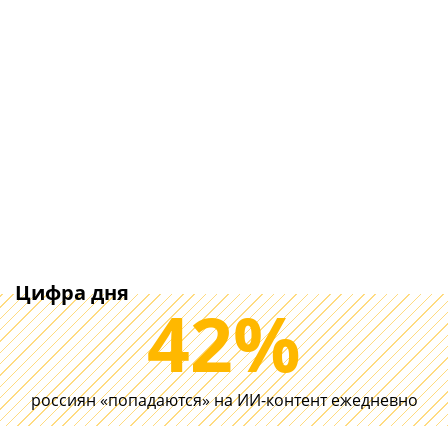
Цифра дня
42%
Делайте планировку
россиян «попадаются» на ИИ-контент ежедневно
Wi-Fi, проводов и
История пров
умного дома в
беспроводны