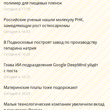
полимер для пищевых пленок
Сегодня в 17:10
Российские ученые нашли молекулу РНК,
замедляющую рост остеосаркомы
Сегодня в 16:53
В Подмосковье построят завод по производству
гепарина натрия
Сегодня в 16:25
Глава ИИ-подразделения Google DeepMind уйдёт
с поста
Сегодня в 16:25
Материнские платы тоже подорожают
Сегодня в 16:03
Малые технологические компании увеличили вклад