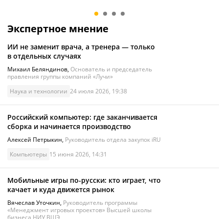
Обзор Honor MagicPad 4
с этим делать
9
/10
Экспертное мнение
ИИ не заменит врача, а тренера — только
в отдельных случаях
Михаил Беляндинов
,
Основатель и председатель
правления группы компаний «Лучи»
Наука и технологии
24 июля 2026, 19:38
Российский компьютер: где заканчивается
сборка и начинается производство
Алексей Петрыкин
,
Руководитель отдела закупок iRU
Компьютеры
15 июня 2026, 14:31
Мобильные игры по-русски: кто играет, что
качает и куда движется рынок
Вячеслав Уточкин
,
Руководитель программы
«Менеджмент игровых проектов» Высшей школы
бизнеса НИУ ВШЭ