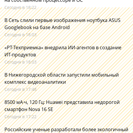
на собственном процессоре и ОС
Сегодня в 18:22
В Сеть слили первые изображения ноутбука ASUS
Googlebook на базе Android
Сегодня в 18:03
«РТ-Техприемка» внедрила ИИ-агентов в создание
ИТ-продуктов
Сегодня в 18:03
В Нижегородской области запустили мобильный
комплекс видеоаналитики
Сегодня в 17:48
8500 мА·ч, 120 Гц: Huawei представила недорогой
смартфон Nova 16 SE
Сегодня в 17:22
Российские ученые разработали более экологичный