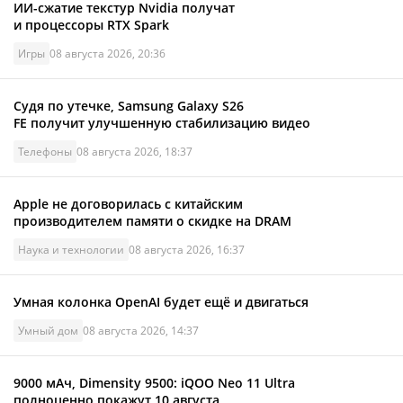
ИИ-сжатие текстур Nvidia получат
и процессоры RTX Spark
Игры
08 августа 2026, 20:36
Судя по утечке, Samsung Galaxy S26
FE получит улучшенную стабилизацию видео
Телефоны
08 августа 2026, 18:37
Apple не договорилась с китайским
производителем памяти о скидке на DRAM
Наука и технологии
08 августа 2026, 16:37
Умная колонка OpenAI будет ещё и двигаться
Умный дом
08 августа 2026, 14:37
9000 мАч, Dimensity 9500: iQOO Neo 11 Ultra
полноценно покажут 10 августа