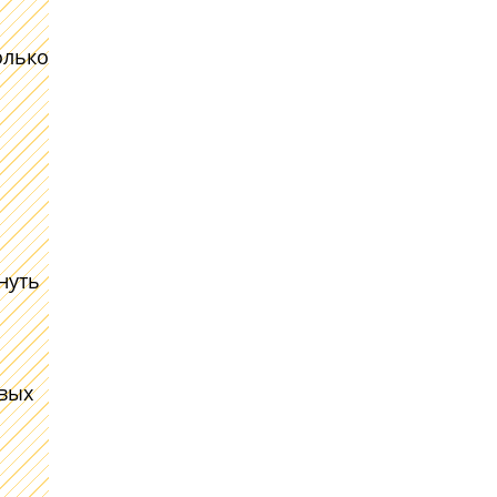
олько
нуть
овых