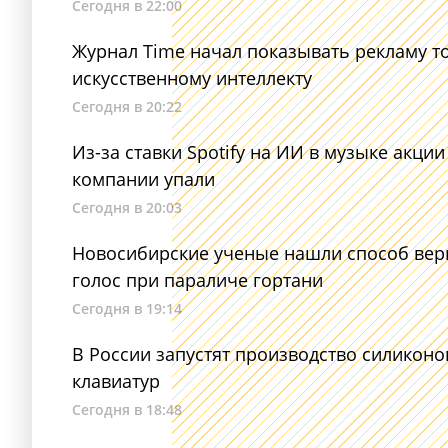
Сегодня в 22:00
Журнал Time начал показывать рекламу т
искусственному интеллекту
Сегодня в 20:22
Из-за ставки Spotify на ИИ в музыке акции
компании упали
Сегодня в 20:03
Новосибирские ученые нашли способ вер
голос при параличе гортани
Сегодня в 19:14
В России запустят производство силикон
клавиатур
Сегодня в 18:48