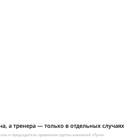
жного салона
предыдущих моделей
9
/10
7.5
/10
ча, а тренера — только в отдельных случаях
ель и председатель правления группы компаний «Лучи»