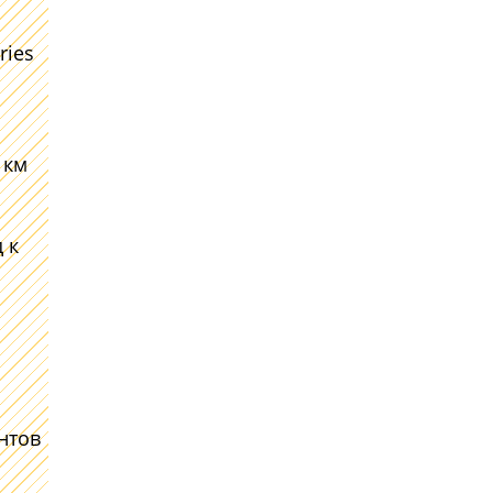
ries
 км
 к
нтов