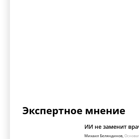
в цифровой экономике
масса
9
/10
8.5
/10
Экспертное мнение
ИИ не заменит вра
Михаил Беляндинов
,
Основат