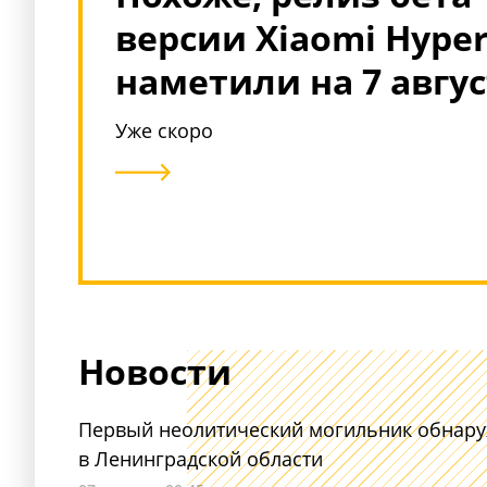
версии Xiaomi Hyper
наметили на 7 авгус
Уже скоро
Новости
Первый неолитический могильник обнар
в Ленинградской области