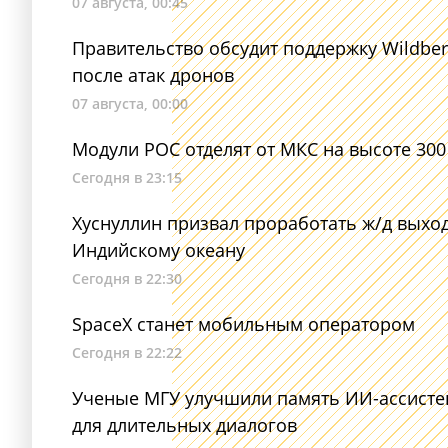
07 августа, 00:45
Правительство обсудит поддержку Wildber
после атак дронов
07 августа, 00:00
Модули РОС отделят от МКС на высоте 300
Сегодня в 23:15
Хуснуллин призвал проработать ж/д выход
Индийскому океану
Сегодня в 22:30
SpaceX станет мобильным оператором
Сегодня в 22:22
Ученые МГУ улучшили память ИИ-ассисте
для длительных диалогов