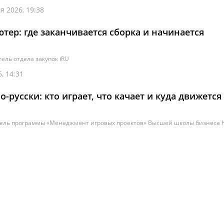
я 2026, 19:38
тер: где заканчивается сборка и начинается
ель отдела закупок iRU
, 14:31
русски: кто играет, что качает и куда движется
ель программы «Менеджмент игровых проектов» Высшей школы бизнеса 