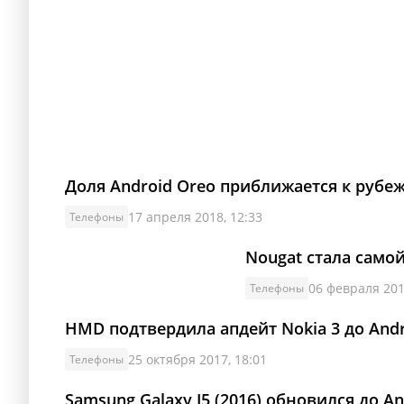
Доля Android Oreo приближается к рубеж
17 апреля 2018, 12:33
Телефоны
Nougat стала само
06 февраля 201
Телефоны
HMD подтвердила апдейт Nokia 3 до Andro
25 октября 2017, 18:01
Телефоны
Samsung Galaxy J5 (2016) обновился до An