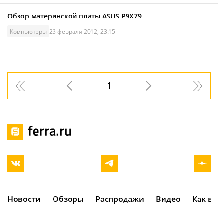
Обзор материнской платы ASUS P9X79
Компьютеры
23 февраля 2012, 23:15
1
Новости
Обзоры
Распродажи
Видео
Как в