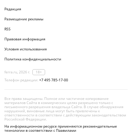
Редакция
Размещение рекламы
RSS
Правовая информация
Условия использования
Политика конфиденциальности
ferra.ru, 2026 г.
18+
Телефон редакции:
+7 495 785-17-00
Все права защищены. Полное или частичное копирование
материалов Сайта в коммерческих целях разрешено только с
письменного разрешения владельца Сайта. В случае обнаружения
нарушений, виновные лица могут быть привлечены к
ответственности в соответствии с действующим законодательством
Российской Федерации.
На информационном ресурсе применяются рекомендательные
технологии в соответствии с Правилами