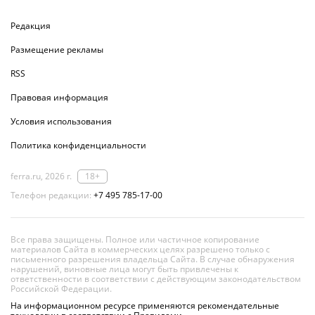
Редакция
Размещение рекламы
RSS
Правовая информация
Условия использования
Политика конфиденциальности
ferra.ru, 2026 г.
18+
Телефон редакции:
+7 495 785-17-00
Все права защищены. Полное или частичное копирование
материалов Сайта в коммерческих целях разрешено только с
письменного разрешения владельца Сайта. В случае обнаружения
нарушений, виновные лица могут быть привлечены к
ответственности в соответствии с действующим законодательством
Российской Федерации.
На информационном ресурсе применяются рекомендательные