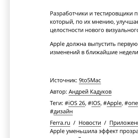
Разработчики и тестировщики п
который, по их мнению, улучша
целостности нового визуальног
Apple должна выпустить первую
изменений в ближайшие недели
Источник:
9to5Mac
Автор:
Андрей Кадуков
Теги:
#
iOS 26
,
#
IOS
,
#
Apple
,
#
опе
#
дизайн
Ferra.ru
/
Новости
/
Приложен
Apple уменьшила эффект прозрач