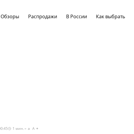
Обзоры
Распродажи
В России
Как выбрать
00:45
1
мин.
a
A