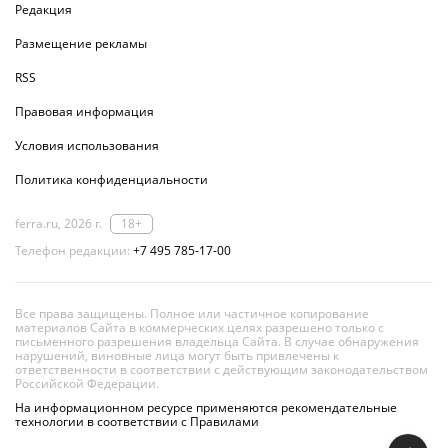
Редакция
Размещение рекламы
RSS
Правовая информация
Условия использования
Политика конфиденциальности
ferra.ru, 2026 г.
18+
Телефон редакции:
+7 495 785-17-00
Все права защищены. Полное или частичное копирование
материалов Сайта в коммерческих целях разрешено только с
письменного разрешения владельца Сайта. В случае обнаружения
нарушений, виновные лица могут быть привлечены к
ответственности в соответствии с действующим законодательством
Российской Федерации.
На информационном ресурсе применяются рекомендательные
технологии в соответствии с Правилами