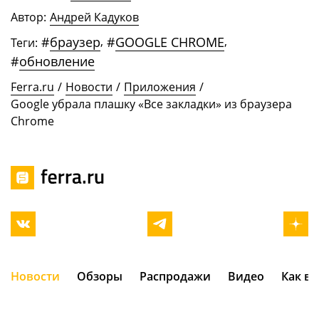
Автор:
Андрей Кадуков
#
браузер
,
#
GOOGLE CHROME
,
Теги:
#
обновление
Ferra.ru
/
Новости
/
Приложения
/
Google убрала плашку «Все закладки» из браузера
Chrome
Новости
Обзоры
Распродажи
Видео
Как в