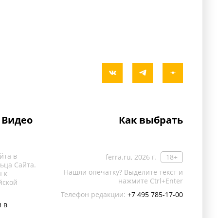
Видео
Как выбрать
йта в
ferra.ru, 2026 г.
18+
ьца Сайта.
Нашли опечатку? Выделите текст и
 к
нажмите Ctrl+Enter
йской
Телефон редакции:
+7 495 785-17-00
 в