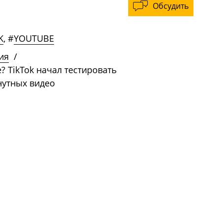
Обсудить
K
,
#
YOUTUBE
ия
/
? TikTok начал тестировать
нутных видео