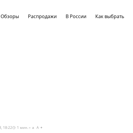
Обзоры
Распродажи
В России
Как выбрать
, 18:22
1
мин.
a
A