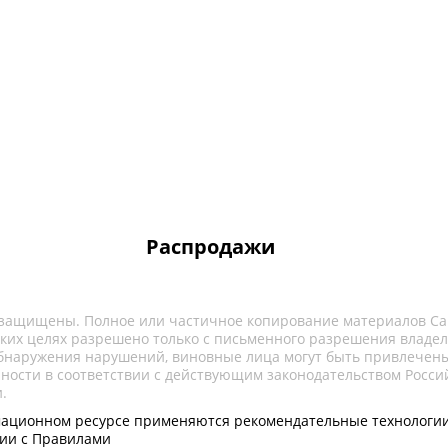
Распродажи
 защищены. Полное или частичное копирование материалов Са
ких целях разрешено только с письменного разрешения владел
обнаружения нарушений, виновные лица могут быть привлечены
нности в соответствии с действующим законодательством Росси
.
ационном ресурсе применяются рекомендательные технологии
вии с Правилами