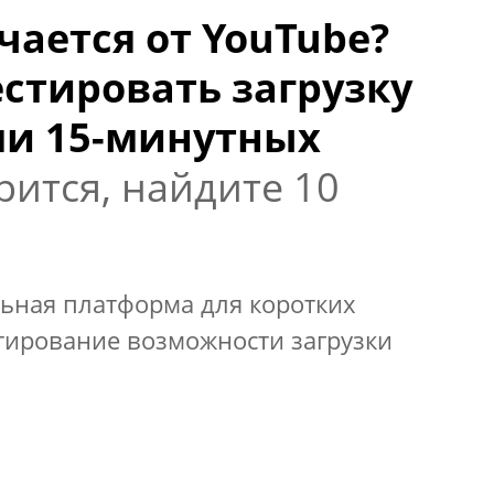
чается от YouTube?
естировать загрузку
ми 15-минутных
рится, найдите 10
льная платформа для коротких
тирование возможности загрузки