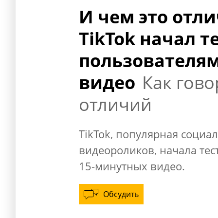
И чем это отли
TikTok начал т
пользователя
видео
Как гово
отличий
TikTok, популярная социа
видеороликов, начала тес
15-минутных видео.
Обсудить