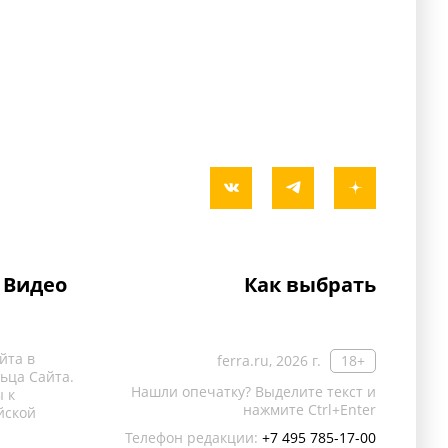
Видео
Как выбрать
йта в
ferra.ru, 2026 г.
18+
ьца Сайта.
Нашли опечатку? Выделите текст и
 к
нажмите Ctrl+Enter
йской
Телефон редакции:
+7 495 785-17-00