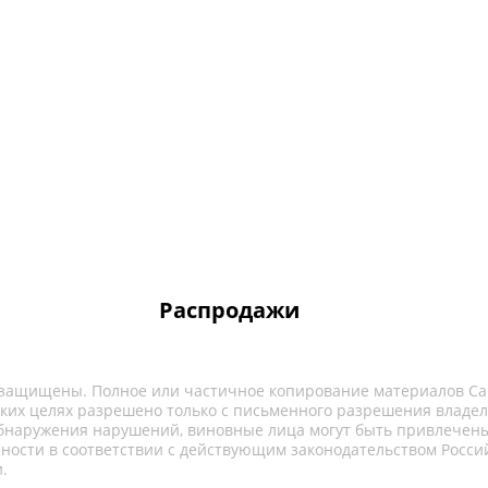
Распродажи
 защищены. Полное или частичное копирование материалов Са
ких целях разрешено только с письменного разрешения владел
обнаружения нарушений, виновные лица могут быть привлечены
нности в соответствии с действующим законодательством Росси
.