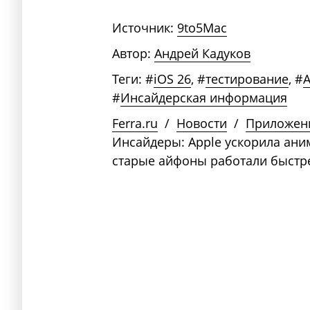
Источник:
9to5Mac
Автор:
Андрей Кадуков
Теги:
#
iOS 26
,
#
тестирование
,
#
A
#
Инсайдерская информация
Ferra.ru
/
Новости
/
Приложен
Инсайдеры: Apple ускорила аним
старые айфоны работали быстр