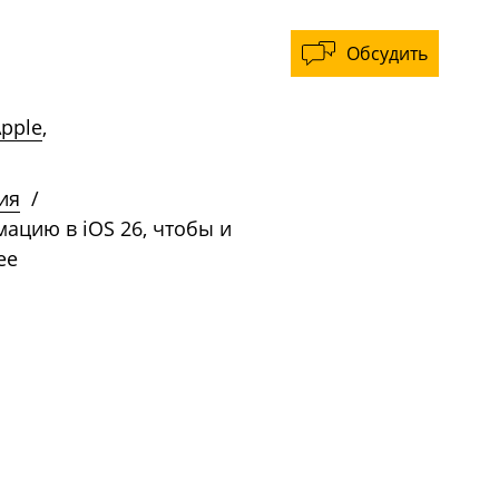
Обсудить
pple
,
ия
/
ацию в iOS 26, чтобы и
ее