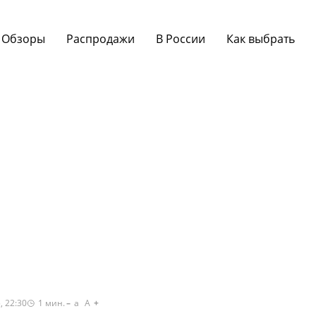
Обзоры
Распродажи
В России
Как выбрать
, 22:30
1
мин.
a
A