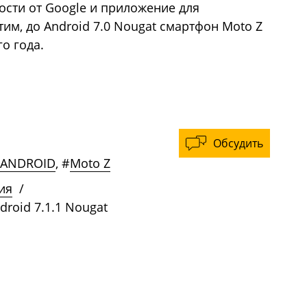
сти от Google и приложение для
им, до Android 7.0 Nougat смартфон Moto Z
о года.
Обсудить
ANDROID
,
#
Moto Z
ия
/
droid 7.1.1 Nougat