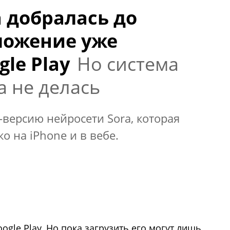
a добралась до
ложение уже
gle Play
Но система
а не делась
-версию нейросети Sora, которая
о на iPhone и в вебе.
gle Play. Но пока загрузить его могут лишь