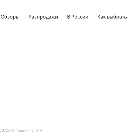
Обзоры
Распродажи
В России
Как выбрать
, 07:57
1
мин.
a
A