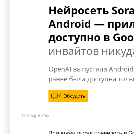
Нейросеть Sor
Android — при
доступно в Goo
инвайтов никуд
OpenAI выпустила Android
ранее была доступна тольк
Обсудить
© Google Play
Приложение уже появилось в Goo