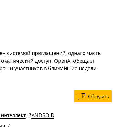
чен системой приглашений, однако часть
томатический доступ. OpenAI обещает
ран и участников в ближайшие недели.
Обсудить
 интеллект
,
#
ANDROID
ия
/