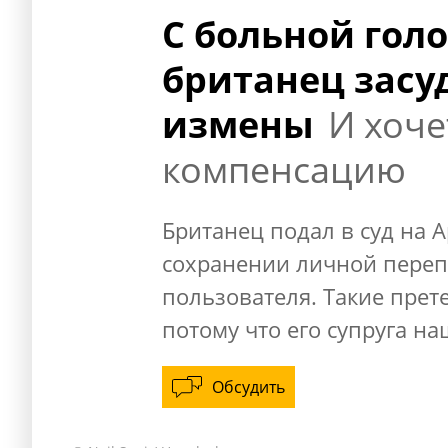
С больной гол
британец засуд
измены
И хоче
компенсацию
Британец подал в суд на 
сохранении личной перепи
пользователя. Такие прет
потому что его супруга н
Обсудить