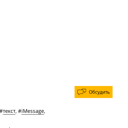
Обсудить
#
текст
,
#
iMessage
,