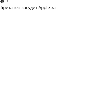
ия
/
британец засудит Apple за