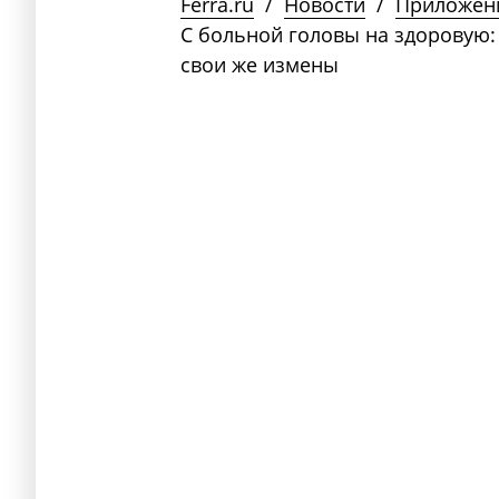
Ferra.ru
/
Новости
/
Приложен
С больной головы на здоровую: 
свои же измены