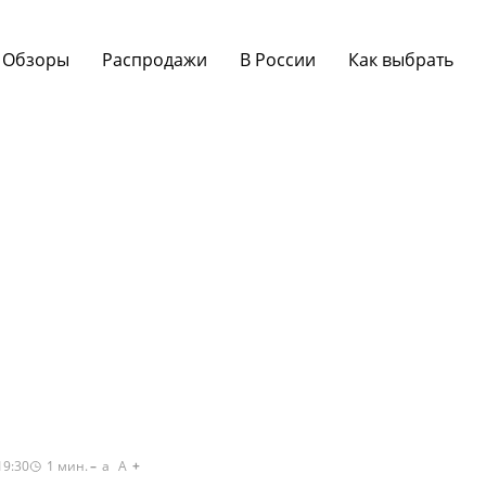
Обзоры
Распродажи
В России
Как выбрать
19:30
1
мин.
a
A