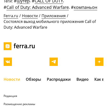
#
шутер
,
#
CALL OF DUTY
,
Теги:
#
Call of Duty: Advanced Warfare
,
#
компаньон
Ferra.ru
/
Новости
/
Приложения
/
Состоялся выход мобильного приложения Call of
Duty: Advanced Warfare
Новости
Обзоры
Распродажи
Видео
Как в
Редакция
Размещение рекламы