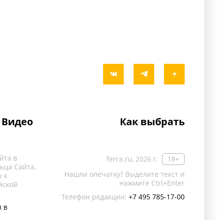
Видео
Как выбрать
йта в
ferra.ru, 2026 г.
18+
ьца Сайта.
Нашли опечатку? Выделите текст и
 к
нажмите Ctrl+Enter
йской
Телефон редакции:
+7 495 785-17-00
 в