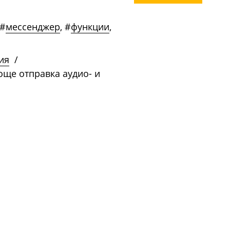
#
мессенджер
,
#
функции
,
ия
/
още отправка аудио- и