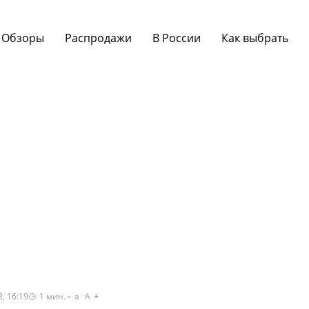
Обзоры
Распродажи
В России
Как выбрать
, 16:19
1
мин.
a
A