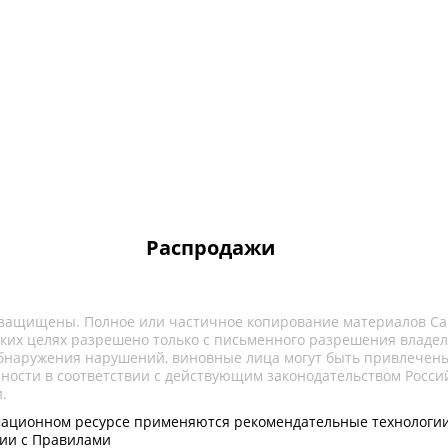
Распродажи
 защищены. Полное или частичное копирование материалов Са
ких целях разрешено только с письменного разрешения владел
обнаружения нарушений, виновные лица могут быть привлечены
нности в соответствии с действующим законодательством Росси
.
ационном ресурсе применяются рекомендательные технологии
вии с Правилами