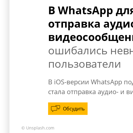
В WhatsApp дл
отправка аудио
видеосообщен
ошибались нев
пользователи
В iOS-версии WhatsApp по
стала отправка аудио- и 
Обсудить
© Unsplash.com