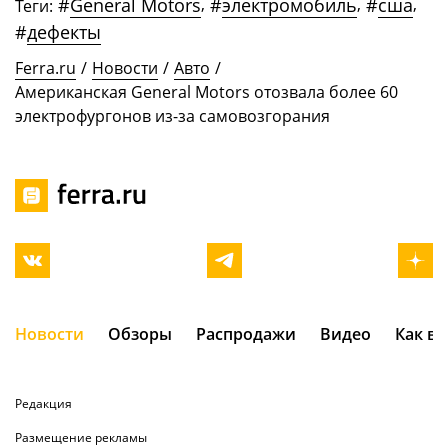
#
General Motors
,
#
электромобиль
,
#
сша
,
Теги:
#
дефекты
Ferra.ru
/
Новости
/
Авто
/
Американская General Motors отозвала более 60
электрофургонов из-за самовозгорания
Новости
Обзоры
Распродажи
Видео
Как в
Редакция
Размещение рекламы