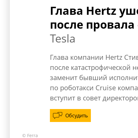
Глава Hertz уш
после провала
Tesla
Глава компании Hertz Сти
после катастрофической н
заменит бывший исполни
по роботакси Cruise комп
вступит в совет директоро
Обсудить
© Ferra