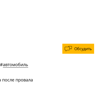
Обсудить
#
автомобиль
а после провала