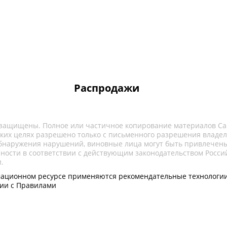
Распродажи
 защищены. Полное или частичное копирование материалов Са
ких целях разрешено только с письменного разрешения владел
обнаружения нарушений, виновные лица могут быть привлечены
нности в соответствии с действующим законодательством Росси
.
ационном ресурсе применяются рекомендательные технологии
вии с Правилами