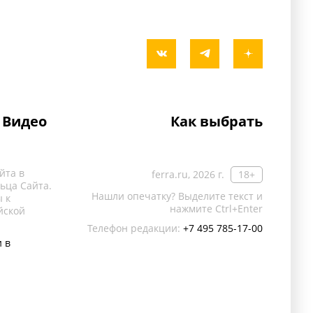
Видео
Как выбрать
йта в
ferra.ru, 2026 г.
18+
ьца Сайта.
Нашли опечатку? Выделите текст и
 к
нажмите Ctrl+Enter
йской
Телефон редакции:
+7 495 785-17-00
 в