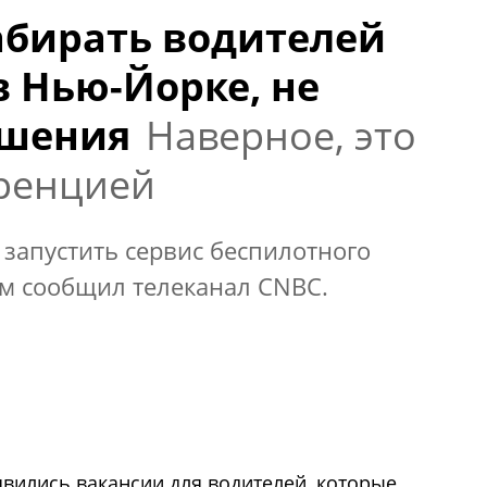
набирать водителей
в Нью-Йорке, не
ешения
Наверное, это
уренцией
 запустить сервис беспилотного
ом сообщил телеканал CNBC.
явились вакансии для водителей, которые