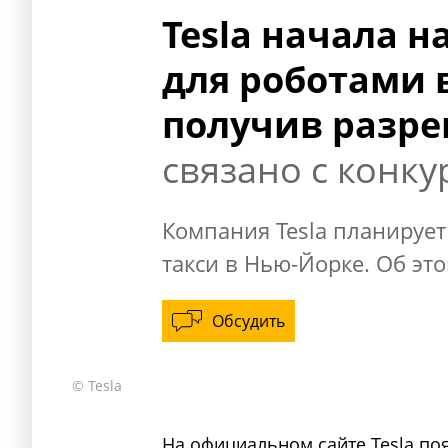
Tesla начала 
для роботами 
получив разр
связано с конк
Компания Tesla планирует
такси в Нью-Йорке. Об эт
Обсудить
© Tesla
На официальном сайте Tesla по