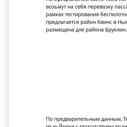
возьмут на себя перевозку пас
рамках тестирования беспилотн
предлагается район Квинс в Нь
размещена для района Бруклин.
По предварительным данным, Tes
Нью-Йорке с присутствием води