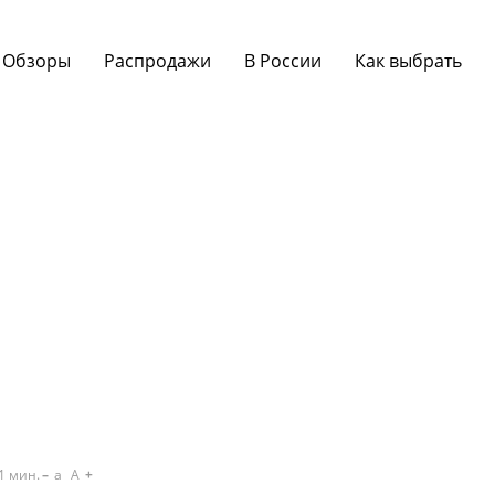
Обзоры
Распродажи
В России
Как выбрать
1
мин.
a
A