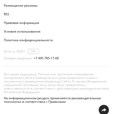
Размещение рекламы
RSS
Правовая информация
Условия использования
Политика конфиденциальности
ferra.ru, 2026 г.
18+
Телефон редакции:
+7 495 785-17-00
Все права защищены. Полное или частичное копирование
материалов Сайта в коммерческих целях разрешено только с
письменного разрешения владельца Сайта. В случае обнаружения
нарушений, виновные лица могут быть привлечены к
ответственности в соответствии с действующим законодательством
Российской Федерации.
На информационном ресурсе применяются рекомендательные
технологии в соответствии с Правилами