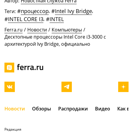
Автор:
Новостная служба Ferra
#
процессор
,
#
Intel Ivy Bridge
,
Теги:
#
INTEL CORE I3
,
#
INTEL
Ferra.ru
/
Новости
/
Компьютеры
/
Десктопные процессоры Intel Core i3-3000 с
архитектурой Ivy Bridge, официально
Новости
Обзоры
Распродажи
Видео
Как в
Редакция