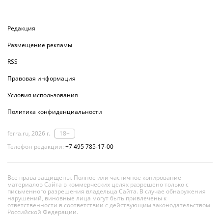
Редакция
Размещение рекламы
RSS
Правовая информация
Условия использования
Политика конфиденциальности
ferra.ru, 2026 г.
18+
Телефон редакции:
+7 495 785-17-00
Все права защищены. Полное или частичное копирование
материалов Сайта в коммерческих целях разрешено только с
письменного разрешения владельца Сайта. В случае обнаружения
нарушений, виновные лица могут быть привлечены к
ответственности в соответствии с действующим законодательством
Российской Федерации.