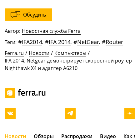
Обсудить
Автор:
Новостная служба Ferra
#
IFA2014
,
#
IFA 2014
,
#
NetGear
,
#
Router
Теги:
Ferra.ru
/
Новости
/
Компьютеры
/
IFA 2014: Netgear демонстрирует скоростной роутер
Nighthawk X4 и адаптер A6210
Новости
Обзоры
Распродажи
Видео
Как в