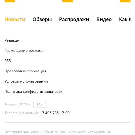
Новости
Обзоры
Распродажи
Видео
Как в
Редакция
Размещение рекламы
RSS
Правовая информация
Условия использования
Политика конфиденциальности
ferra.ru, 2026 г.
18+
Телефон редакции:
+7 495 785-17-00
Все права защищены. Полное или частичное копирование