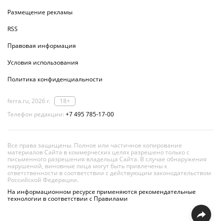
Размещение рекламы
RSS
Правовая информация
Условия использования
Политика конфиденциальности
ferra.ru, 2026 г.
18+
Телефон редакции:
+7 495 785-17-00
Все права защищены. Полное или частичное копирование
материалов Сайта в коммерческих целях разрешено только с
письменного разрешения владельца Сайта. В случае обнаружения
нарушений, виновные лица могут быть привлечены к
ответственности в соответствии с действующим законодательством
Российской Федерации.
На информационном ресурсе применяются рекомендательные
технологии в соответствии с Правилами