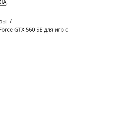
DIA
,
ры
/
orce GTX 560 SE для игр с