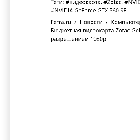
Теги:
#
видеокарта
,
#
Zotac
,
#
NVI
#
NVIDIA GeForce GTX 560 SE
Ferra.ru
/
Новости
/
Компьюте
Бюджетная видеокарта Zotac GeF
разрешением 1080p