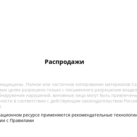
Распродажи
 защищены. Полное или частичное копирование материалов Са
ких целях разрешено только с письменного разрешения владел
обнаружения нарушений, виновные лица могут быть привлечены
нности в соответствии с действующим законодательством Росси
.
ационном ресурсе применяются рекомендательные технологии
вии с Правилами