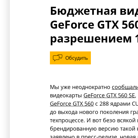
Бюджетная вид
GeForce GTX 560
разрешением 
Обсудить
Мы уже неоднократно
сообщал
видеокарты
GeForce GTX 560 SE
GeForce GTX 560
с 288 ядрами C
до выхода нового поколения гр
техпроцессе. И вот безо всякой
брендированную версию такой к
заявлено в пресс-релизе, новая 