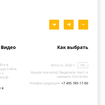
Видео
Как выбрать
йта в
ferra.ru, 2026 г.
18+
ьца Сайта.
Нашли опечатку? Выделите текст и
 к
нажмите Ctrl+Enter
йской
Телефон редакции:
+7 495 785-17-00
 в