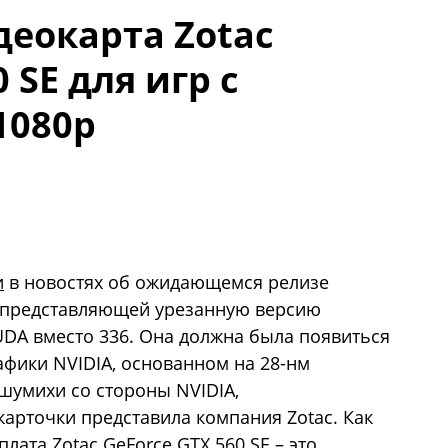
еокарта Zotac
 SE для игр с
1080p
и
в новостях об ожидающемся релизе
, представляющей урезанную версию
UDA вместо 336. Она должна была появиться
афики NVIDIA, основанном на 28-нм
 шумихи со стороны NVIDIA,
арточки представила компания Zotac. Как
плата Zotac GeForce GTX 560 SE – это