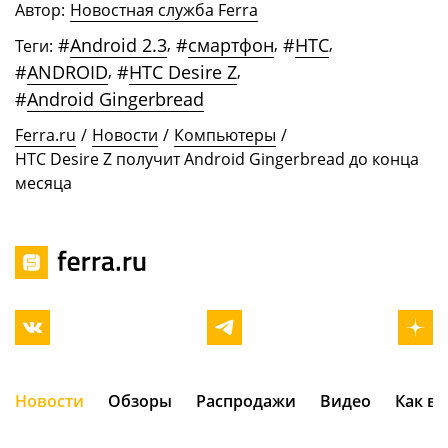
Автор:
Новостная служба Ferra
#
Android 2.3
,
#
смартфон
,
#
HTC
,
Теги:
#
ANDROID
,
#
HTC Desire Z
,
#
Android Gingerbread
Ferra.ru
/
Новости
/
Компьютеры
/
HTC Desire Z получит Android Gingerbread до конца
месяца
Новости
Обзоры
Распродажи
Видео
Как в