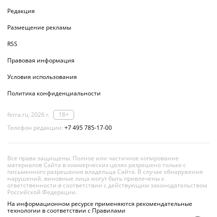
Редакция
Размещение рекламы
RSS
Правовая информация
Условия использования
Политика конфиденциальности
ferra.ru, 2026 г.
18+
Телефон редакции:
+7 495 785-17-00
Все права защищены. Полное или частичное копирование
материалов Сайта в коммерческих целях разрешено только с
письменного разрешения владельца Сайта. В случае обнаружения
нарушений, виновные лица могут быть привлечены к
ответственности в соответствии с действующим законодательством
Российской Федерации.
На информационном ресурсе применяются рекомендательные
технологии в соответствии с Правилами