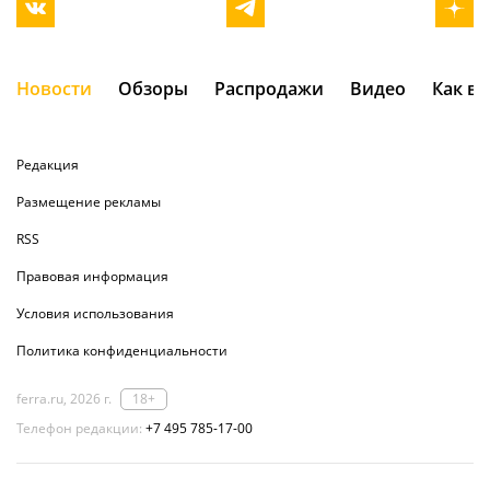
Новости
Обзоры
Распродажи
Видео
Как в
Редакция
Размещение рекламы
RSS
Правовая информация
Условия использования
Политика конфиденциальности
ferra.ru, 2026 г.
18+
Телефон редакции:
+7 495 785-17-00