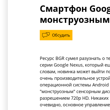
Смартфон Googl
монструозным
Обсудить
Ресурс BGR сумел разузнать о 
серии Google Nexus, который е
словам, новинка может выйти п
очень производительное устрой
операционной системы Android 4
"монструозным" сенсорным дисп
разрешением 720p HD. Никаких 
очевидно, основное управление 