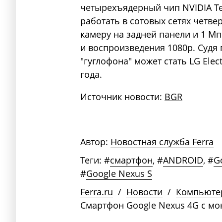
четырехъядерный чип NVIDIA Teg
работать в сотовых сетях четвер
камеру на задней панели и 1 М
и воспроизведения 1080p. Судя 
"гуглофона" может стать LG Elec
года.
Источник новости:
BGR
Автор:
Новостная служба Ferra
Теги:
#
смартфон
,
#
ANDROID
,
#
G
#
Google Nexus S
Ferra.ru
/
Новости
/
Компьюте
Смартфон Google Nexus 4G с м