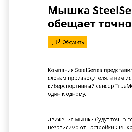
Мышка SteelSer
обещает точнос
Обсудить
Компания
SteelSeries
представил
словам производителя, в нем и
киберспортивный сенсор TrueM
один к одному.
Движения мышки будут точно со
независимо от настройки CPI. К