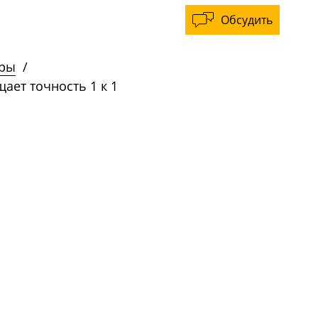
Обсудить
ры
/
щает точность 1 к 1