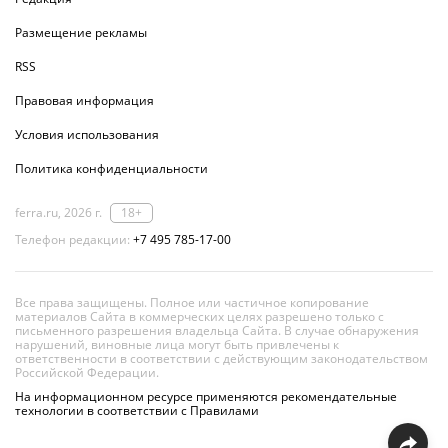
Размещение рекламы
RSS
Правовая информация
Условия использования
Политика конфиденциальности
ferra.ru, 2026 г.
18+
Телефон редакции:
+7 495 785-17-00
Все права защищены. Полное или частичное копирование
материалов Сайта в коммерческих целях разрешено только с
письменного разрешения владельца Сайта. В случае обнаружения
нарушений, виновные лица могут быть привлечены к
ответственности в соответствии с действующим законодательством
Российской Федерации.
На информационном ресурсе применяются рекомендательные
технологии в соответствии с Правилами