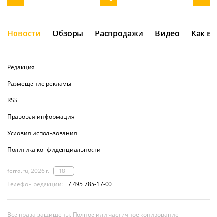
Новости
Обзоры
Распродажи
Видео
Как в
Редакция
Размещение рекламы
RSS
Правовая информация
Условия использования
Политика конфиденциальности
ferra.ru, 2026 г.
18+
Телефон редакции:
+7 495 785-17-00
Все права защищены. Полное или частичное копирование