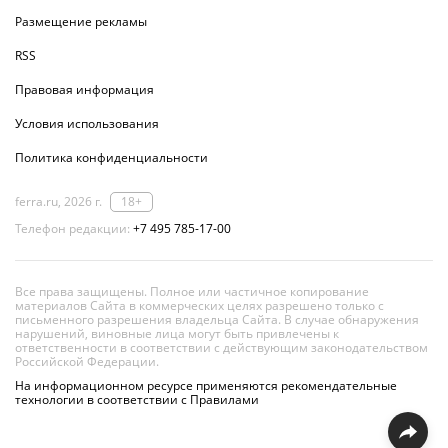
Размещение рекламы
RSS
Правовая информация
Условия использования
Политика конфиденциальности
ferra.ru, 2026 г.
18+
Телефон редакции:
+7 495 785-17-00
Все права защищены. Полное или частичное копирование
материалов Сайта в коммерческих целях разрешено только с
письменного разрешения владельца Сайта. В случае обнаружения
нарушений, виновные лица могут быть привлечены к
ответственности в соответствии с действующим законодательством
Российской Федерации.
На информационном ресурсе применяются рекомендательные
технологии в соответствии с Правилами