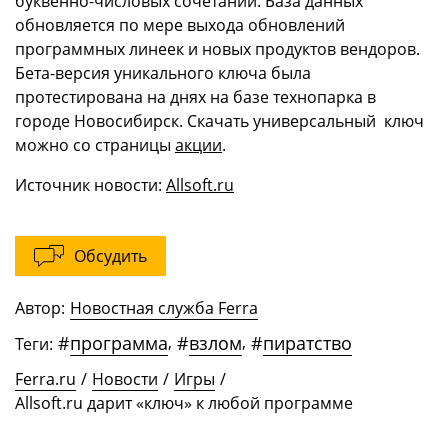
буквенно-числовых сочетаний. База данных
обновляется по мере выхода обновлений
программных линеек и новых продуктов вендоров.
Бета-версия уникального ключа была
протестирована на днях на базе технопарка в
городе Новосибирск. Скачать универсальный ключ
можно со страницы
акции
.
Источник новости:
Allsoft.ru
Обсудить
Автор:
Новостная служба Ferra
#
программа
,
#
взлом
,
#
пиратство
Теги:
Ferra.ru
/
Новости
/
Игры
/
Allsoft.ru дарит «ключ» к любой программе