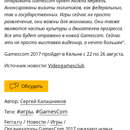
открывать Gamescom будет Ангела Меркель.
Анонсированы визиты политиков, как федеральных,
так и государственных. Игры сейчас не просто
развлечение, они важны для экономики. Они также
являются частью культуры и двигателем прогресса.
Все это будет отражено в новой Gamescom. Сейчас
это не просто выставка видеоигр, а нечто большее
".
Gamescom 2017 пройдет в Кельне с 22 по 26 августа.
Источник новости:
Videogamesclub
Обсудить
Автор:
Сергей Калашников
#
игры
,
#
GamesCom
Теги:
Ferra.ru
/
Новости
/
Игры
/
Организаторы GamesCom 2017 ожидают новых