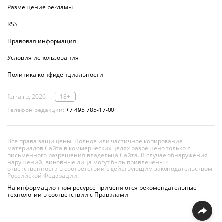
Размещение рекламы
RSS
Правовая информация
Условия использования
Политика конфиденциальности
ferra.ru, 2026 г.
18+
Телефон редакции:
+7 495 785-17-00
Все права защищены. Полное или частичное копирование
материалов Сайта в коммерческих целях разрешено только с
письменного разрешения владельца Сайта. В случае обнаружения
нарушений, виновные лица могут быть привлечены к
ответственности в соответствии с действующим законодательством
Российской Федерации.
На информационном ресурсе применяются рекомендательные
технологии в соответствии с Правилами