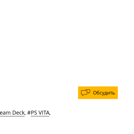
Обсудить
team Deck
,
#
PS VITA
,