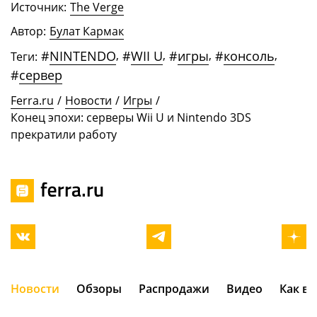
Источник:
The Verge
Автор:
Булат Кармак
#
NINTENDO
,
#
WII U
,
#
игры
,
#
консоль
,
Теги:
#
сервер
Ferra.ru
/
Новости
/
Игры
/
Конец эпохи: серверы Wii U и Nintendo 3DS
прекратили работу
Новости
Обзоры
Распродажи
Видео
Как в