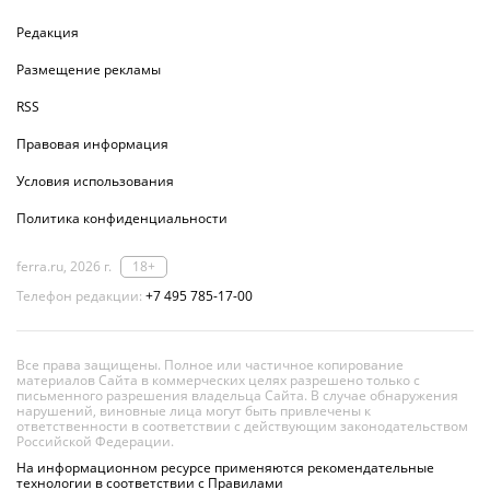
Редакция
Размещение рекламы
RSS
Правовая информация
Условия использования
Политика конфиденциальности
ferra.ru, 2026 г.
18+
Телефон редакции:
+7 495 785-17-00
Все права защищены. Полное или частичное копирование
материалов Сайта в коммерческих целях разрешено только с
письменного разрешения владельца Сайта. В случае обнаружения
нарушений, виновные лица могут быть привлечены к
ответственности в соответствии с действующим законодательством
Российской Федерации.
На информационном ресурсе применяются рекомендательные
технологии в соответствии с Правилами