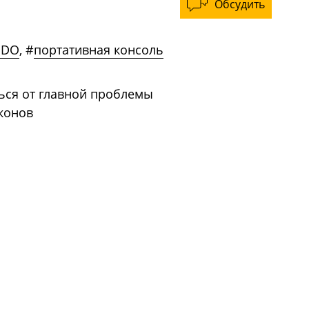
Обсудить
NDO
,
#
портативная консоль
ься от главной проблемы
конов