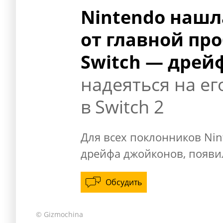
Nintendo нашл
от главной пр
Switch — дрей
надеяться на е
в Switch 2
Для всех поклонников Nin
дрейфа джойконов, появи
Обсудить
© Gizmochina