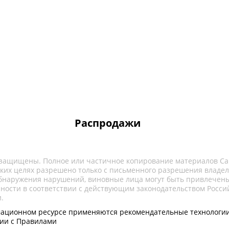
Распродажи
 защищены. Полное или частичное копирование материалов Са
ких целях разрешено только с письменного разрешения владел
обнаружения нарушений, виновные лица могут быть привлечены
нности в соответствии с действующим законодательством Росси
.
ационном ресурсе применяются рекомендательные технологии
вии с Правилами