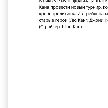
В сиквеле мультфильма Mortal 
Кана провести новый турнир, ко
кровопролитию». Из трейлера мо
старые герои (Лю Канг, Джони К
(Страйкер, Шао Кан).