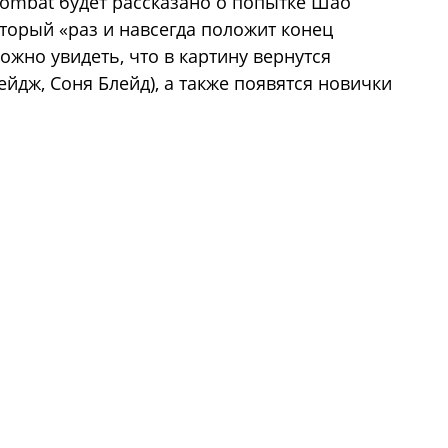
Kombat будет рассказано о попытке Шао
торый «раз и навсегда положит конец
жно увидеть, что в картину вернутся
ейдж, Соня Блейд), а также появятся новички