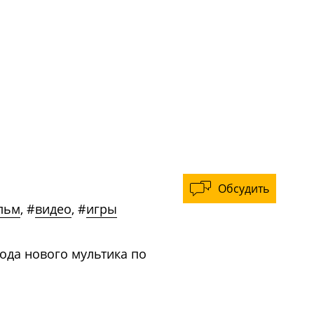
Обсудить
льм
,
#
видео
,
#
игры
ода нового мультика по