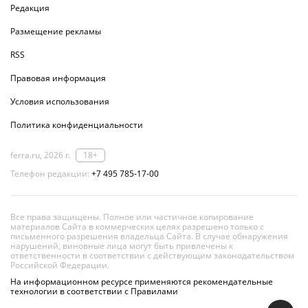
Редакция
Размещение рекламы
RSS
Правовая информация
Условия использования
Политика конфиденциальности
ferra.ru, 2026 г.
18+
Телефон редакции:
+7 495 785-17-00
Все права защищены. Полное или частичное копирование
материалов Сайта в коммерческих целях разрешено только с
письменного разрешения владельца Сайта. В случае обнаружения
нарушений, виновные лица могут быть привлечены к
ответственности в соответствии с действующим законодательством
Российской Федерации.
На информационном ресурсе применяются рекомендательные
технологии в соответствии с Правилами