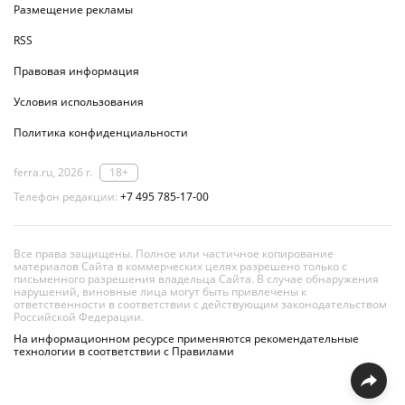
Размещение рекламы
RSS
Правовая информация
Условия использования
Политика конфиденциальности
ferra.ru, 2026 г.
18+
Телефон редакции:
+7 495 785-17-00
Все права защищены. Полное или частичное копирование
материалов Сайта в коммерческих целях разрешено только с
письменного разрешения владельца Сайта. В случае обнаружения
нарушений, виновные лица могут быть привлечены к
ответственности в соответствии с действующим законодательством
Российской Федерации.
На информационном ресурсе применяются рекомендательные
технологии в соответствии с Правилами