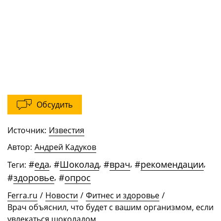
Обсудить
Источник:
Известия
Автор:
Андрей Кадуков
#
еда
,
#
Шоколад
,
#
врач
,
#
рекомендации
,
Теги:
#
здоровье
,
#
опрос
Ferra.ru
/
Новости
/
Фитнес и здоровье
/
Врач объяснил, что будет с вашим организмом, если
увлекаться шоколадом