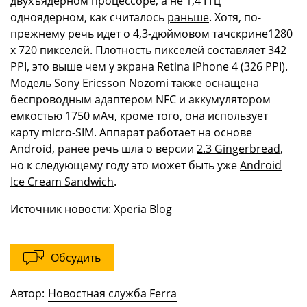
двухъядерном процессоре, а не 1,4 ГГц
одноядерном, как считалось
раньше
. Хотя, по-
прежнему речь идет о 4,3-дюймовом тачскрине1280
x 720 пикселей. Плотность пикселей составляет 342
PPI, это выше чем у экрана Retina iPhone 4 (326 PPI).
Модель Sony Ericsson Nozomi также оснащена
беспроводным адаптером NFC и аккумулятором
емкостью 1750 мАч, кроме того, она использует
карту micro-SIM. Аппарат работает на основе
Android, ранее речь шла о версии
2.3 Gingerbread
,
но к следующему году это может быть уже
Android
Ice Cream Sandwich
.
Источник новости:
Xperia Blog
Обсудить
Автор:
Новостная служба Ferra