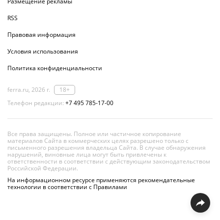
Размещение рекламы
RSS
Правовая информация
Условия использования
Политика конфиденциальности
ferra.ru, 2026 г.
18+
Телефон редакции:
+7 495 785-17-00
Все права защищены. Полное или частичное копирование
материалов Сайта в коммерческих целях разрешено только с
письменного разрешения владельца Сайта. В случае обнаружения
нарушений, виновные лица могут быть привлечены к
ответственности в соответствии с действующим законодательством
Российской Федерации.
На информационном ресурсе применяются рекомендательные
технологии в соответствии с Правилами