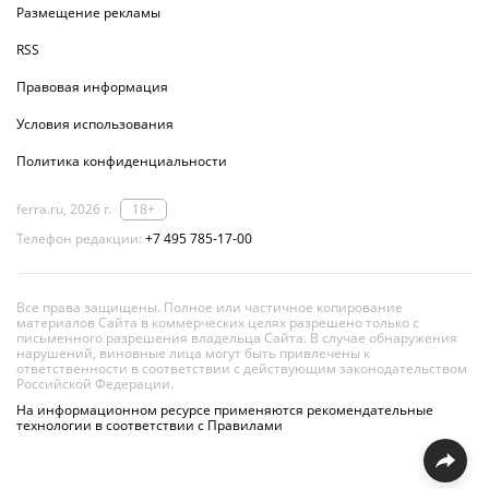
Размещение рекламы
RSS
Правовая информация
Условия использования
Политика конфиденциальности
ferra.ru, 2026 г.
18+
Телефон редакции:
+7 495 785-17-00
Все права защищены. Полное или частичное копирование
материалов Сайта в коммерческих целях разрешено только с
письменного разрешения владельца Сайта. В случае обнаружения
нарушений, виновные лица могут быть привлечены к
ответственности в соответствии с действующим законодательством
Российской Федерации.
На информационном ресурсе применяются рекомендательные
технологии в соответствии с Правилами