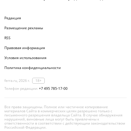
Редакция
Размещение рекламы
RSS
Правовая информация
Условия использования
Политика конфиденциальности
ferra.ru, 2026 г.
18+
Телефон редакции:
+7 495 785-17-00
Все права защищены. Полное или частичное копирование
материалов Сайта в коммерческих целях разрешено только с
письменного разрешения владельца Сайта. В случае обнаружения
нарушений, виновные лица могут быть привлечены к
ответственности в соответствии с действующим законодательством
Российской Федерации.