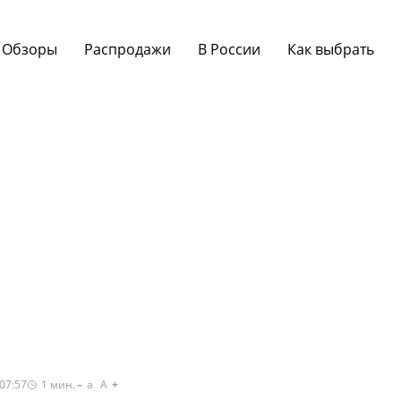
Обзоры
Распродажи
В России
Как выбрать
07:57
1
мин.
a
A