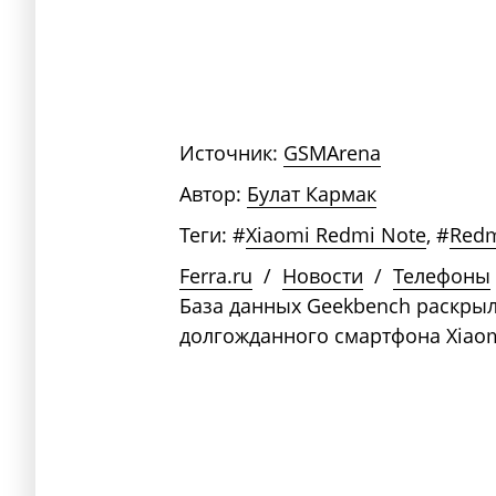
Источник:
GSMArena
Автор:
Булат Кармак
Теги:
#
Xiaomi Redmi Note
,
#
Red
Ferra.ru
/
Новости
/
Телефоны
База данных Geekbench раскры
долгожданного смартфона Xiaom