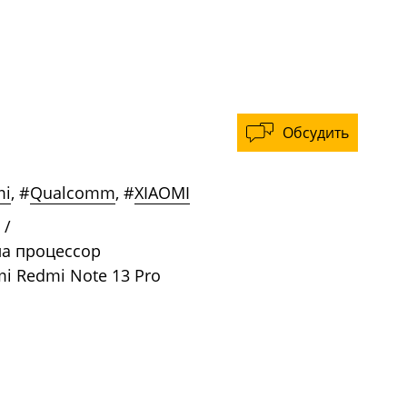
Обсудить
mi
,
#
Qualcomm
,
#
XIAOMI
/
ла процессор
i Redmi Note 13 Pro