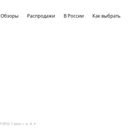
Обзоры
Распродажи
В России
Как выбрать
7:35
1
мин.
a
A