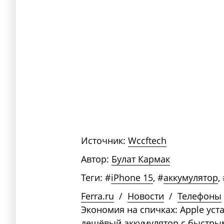
Источник:
Wccftech
Автор:
Булат Кармак
Теги:
#
iPhone 15
,
#
аккумулятор
,
Ferra.ru
/
Новости
/
Телефоны
Экономия на спичках: Apple уст
дешёвый аккумулятор с быстры