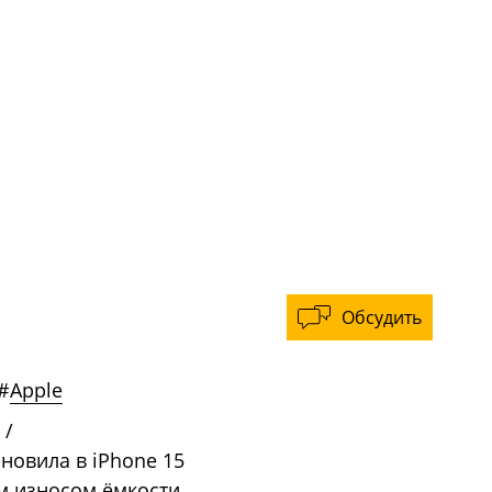
Обсудить
#
Apple
/
ановила в iPhone 15
м износом ёмкости