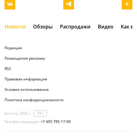
Новости
Обзоры
Распродажи
Видео
Как в
Редакция
Размещение рекламы
RSS
Правовая информация
Условия использования
Политика конфиденциальности
ferra.ru, 2026 г.
18+
Телефон редакции:
+7 495 785-17-00