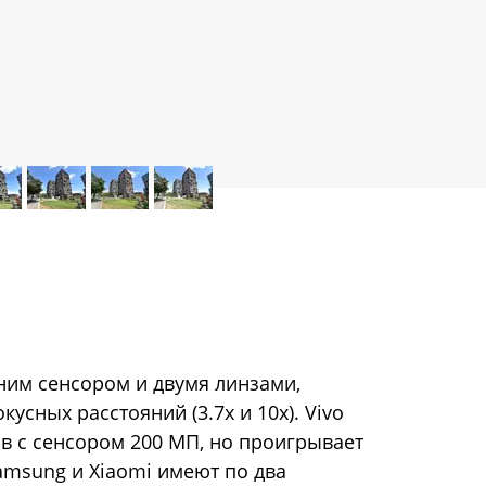
дним сенсором и двумя линзами,
сных расстояний (3.7x и 10x). Vivo
ив с сенсором 200 МП, но проигрывает
amsung и Xiaomi имеют по два