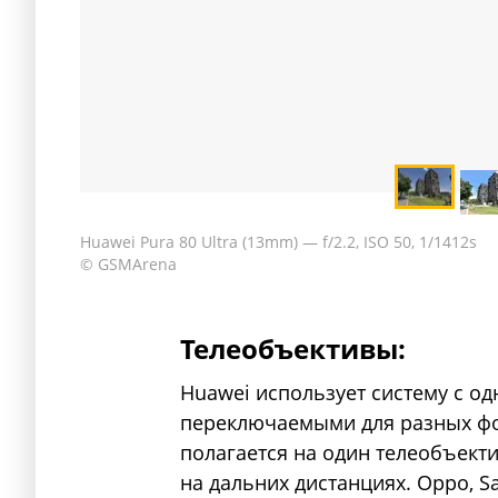
Huawei Pura 80 Ultra (13mm) — f/2.2, ISO 50, 1/1412s
© GSMArena
Телеобъективы:
Huawei использует систему с о
переключаемыми для разных фоку
полагается на один телеобъект
на дальних дистанциях. Oppo, S