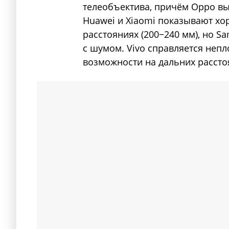
телеобъектива, причём Oppo выд
Huawei и Xiaomi показывают хо
расстояниях (200−240 мм), но S
с шумом. Vivo справляется непл
возможности на дальних рассто