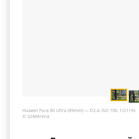
Huawei Pura 80 Ultra (89mm) — f/2.4, ISO 100, 1/2119s
© GSMArena