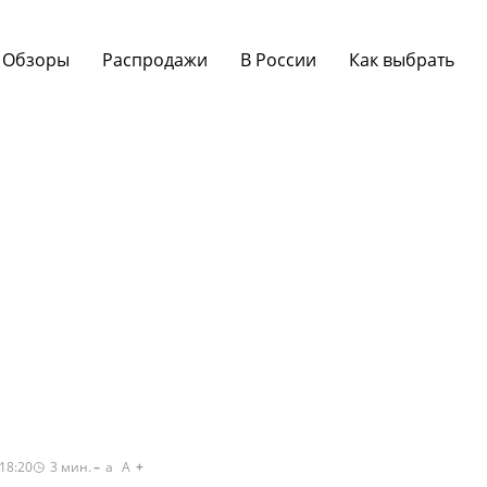
Обзоры
Распродажи
В России
Как выбрать
18:20
3
мин.
a
A