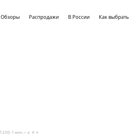
Обзоры
Распродажи
В России
Как выбрать
7:23
1
мин.
a
A