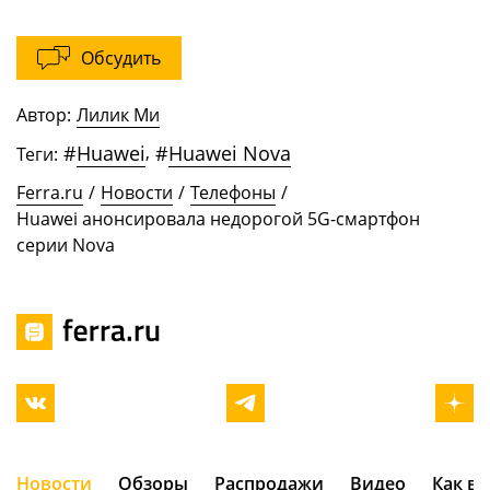
Обсудить
Автор:
Лилик Ми
#
Huawei
,
#
Huawei Nova
Теги:
Ferra.ru
/
Новости
/
Телефоны
/
Huawei анонсировала недорогой 5G-смартфон
серии Nova
Новости
Обзоры
Распродажи
Видео
Как в