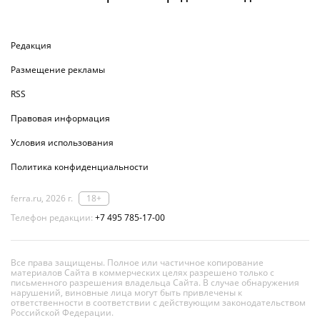
Редакция
Размещение рекламы
RSS
Правовая информация
Условия использования
Политика конфиденциальности
ferra.ru, 2026 г.
18+
Телефон редакции:
+7 495 785-17-00
Все права защищены. Полное или частичное копирование
материалов Сайта в коммерческих целях разрешено только с
письменного разрешения владельца Сайта. В случае обнаружения
нарушений, виновные лица могут быть привлечены к
ответственности в соответствии с действующим законодательством
Российской Федерации.