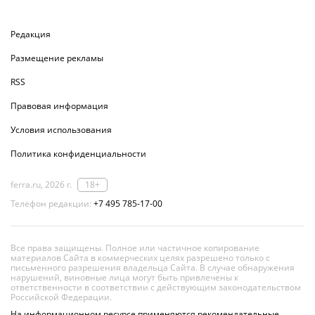
Редакция
Размещение рекламы
RSS
Правовая информация
Условия использования
Политика конфиденциальности
ferra.ru, 2026 г.
18+
Телефон редакции:
+7 495 785-17-00
Все права защищены. Полное или частичное копирование
материалов Сайта в коммерческих целях разрешено только с
письменного разрешения владельца Сайта. В случае обнаружения
нарушений, виновные лица могут быть привлечены к
ответственности в соответствии с действующим законодательством
Российской Федерации.
На информационном ресурсе применяются рекомендательные