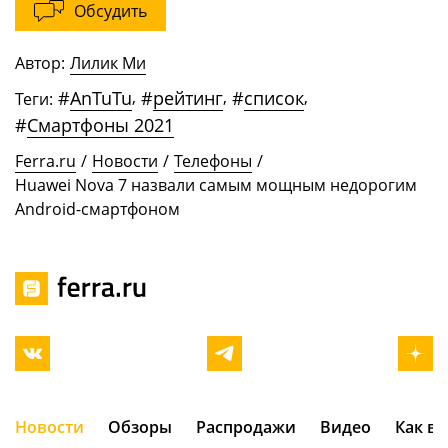
Обсудить
Автор:
Лилик Ми
#
AnTuTu
,
#
рейтинг
,
#
список
,
Теги:
#
Смартфоны 2021
Ferra.ru
/
Новости
/
Телефоны
/
Huawei Nova 7 назвали самым мощным недорогим
Android-смартфоном
Новости
Обзоры
Распродажи
Видео
Как в